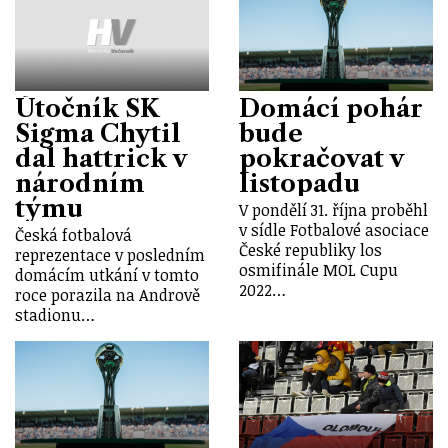
Útočník SK
Domácí pohár
Sigma Chytil
bude
dal hattrick v
pokračovat v
národním
listopadu
týmu
V pondělí 31. října proběhl
v sídle Fotbalové asociace
Česká fotbalová
České republiky los
reprezentace v posledním
osmifinále MOL Cupu
domácím utkání v tomto
2022…
roce porazila na Andrově
stadionu…