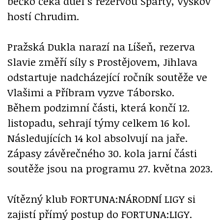
béčko čeká duel s rezervou Sparty, Vyškov
hostí Chrudim.
Pražská Dukla narazí na Líšeň, rezerva
Slavie změří síly s Prostějovem, Jihlava
odstartuje nadcházející ročník soutěže ve
Vlašimi a Příbram vyzve Táborsko.
Během podzimní části, která končí 12.
listopadu, sehrají týmy celkem 16 kol.
Následujících 14 kol absolvují na jaře.
Zápasy závěrečného 30. kola jarní části
soutěže jsou na programu 27. května 2023.
Vítězný klub FORTUNA:NÁRODNÍ LIGY si
zajistí přímý postup do FORTUNA:LIGY.