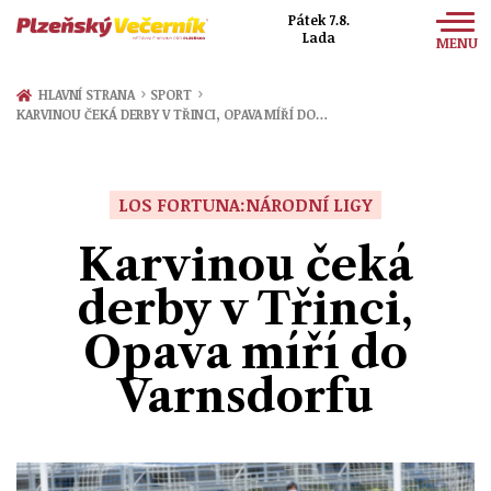
Pátek 7.8.
Lada
MENU
Zprávy
›
›
HLAVNÍ STRANA
SPORT
KARVINOU ČEKÁ DERBY V TŘINCI, OPAVA MÍŘÍ DO…
Sport
Kultura
LOS FORTUNA:NÁRODNÍ LIGY
Společnost
Karvinou čeká
derby v Třinci,
Opava míří do
Varnsdorfu