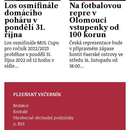
Los osmifinále
Na fotbalovou
domácího
repre v
poháru v
Olomouci
pondělí 31.
vstupenky od
října
100 korun
Los osmifinále MOL Cupu
Česká reprezentace bude
pro ročník 2022/2023
v přípravném zápase
proběhne v pondělí 31.
hostit Faerské ostrovy ve
října 2022 od 12 hodin v
středu 16. listopadu od
sídle…
18:00…
PLZEŇSKÝ VEČERNÍK
Redakce
Kontakt
Všeobecné obchodní podmínky
RSS