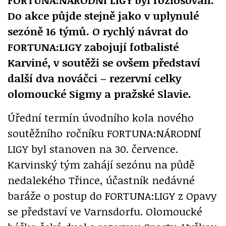
Do akce půjde stejně jako v uplynulé
sezóně 16 týmů. O rychlý návrat do
FORTUNA:LIGY zabojují fotbalisté
Karviné, v soutěži se ovšem představí
další dva nováčci – rezervní celky
olomoucké Sigmy a pražské Slavie.
Úřední termín úvodního kola nového
soutěžního ročníku FORTUNA:NÁRODNÍ
LIGY byl stanoven na 30. července.
Karvinský tým zahájí sezónu na půdě
nedalekého Třince, účastník nedávné
baráže o postup do FORTUNA:LIGY z Opavy
se představí ve Varnsdorfu. Olomoucké