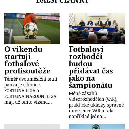
O víkendu
Fotbaloví
startují
rozhodčí
fotbalové
budou
profisoutěže
přidávat čas
jako na
Téměř dvouměsíční letní
šampionátu
pauza je u konce.
FORTUNA:LIGA a
Méně zásahů
FORTUNA:NÁRODNÍ LIGA
Videorozhodčích (VAR),
mají už tento víkend…
praktické ukázky správné
intervence VAR a také
například jedna…