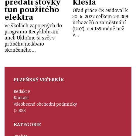
předali stovky
klesla
tun použitého
Úřad práce ČR evidoval k
elektra
30. 6. 2022 celkem 231 309
uchazečů o zaměstnání
Ve školách zapojených do
(UoZ), o 4 159 méně než
programu Recyklohraní
v…
aneb Ukliďme si svět v
průběhu nedávno
skončeného…
PLZEŇSKÝ VEČERNÍK
Redakce
Kontakt
Všeobecné obchodní podmínky
RSS
KATEGORIE