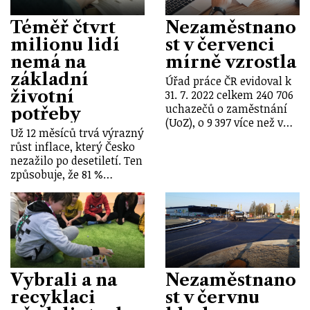
Téměř čtvrt
Nezaměstnano
milionu lidí
st v červenci
nemá na
mírně vzrostla
základní
Úřad práce ČR evidoval k
životní
31. 7. 2022 celkem 240 706
uchazečů o zaměstnání
potřeby
(UoZ), o 9 397 více než v…
Už 12 měsíců trvá výrazný
růst inflace, který Česko
nezažilo po desetiletí. Ten
způsobuje, že 81 %…
Vybrali a na
Nezaměstnano
recyklaci
st v červnu