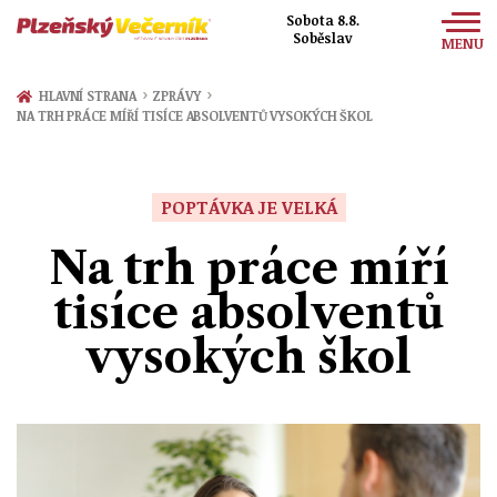
Sobota 8.8.
Soběslav
MENU
Zprávy
›
›
HLAVNÍ STRANA
ZPRÁVY
NA TRH PRÁCE MÍŘÍ TISÍCE ABSOLVENTŮ VYSOKÝCH ŠKOL
Sport
Kultura
POPTÁVKA JE VELKÁ
Společnost
Na trh práce míří
tisíce absolventů
vysokých škol