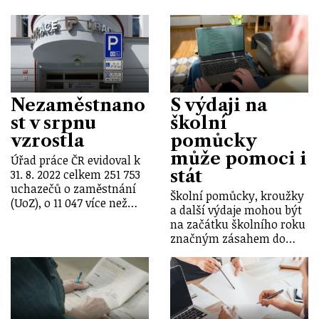
Nezaměstnano
S výdaji na
st v srpnu
školní
vzrostla
pomůcky
může pomoci i
Úřad práce ČR evidoval k
stát
31. 8. 2022 celkem 251 753
uchazečů o zaměstnání
Školní pomůcky, kroužky
(UoZ), o 11 047 více než…
a další výdaje mohou být
na začátku školního roku
značným zásahem do…