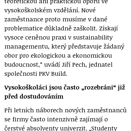
teoretickou ani praktickou oporu ve
vysokoškolském vzdělání. Nové
zaměstnance proto musíme v dané
problematice důkladně zaškolit. Získají
vysoce ceněnou praxi v sustainability
managementu, který představuje žádaný
obor pro ekologickou a ekonomickou
budoucnost,“ uvádí Jiří Pech, jednatel
společnosti PKV Build.
Vysokoškoláci jsou často „rozebráni“ již
před dostudováním
Při letních náborech nových zaměstnanců
se firmy často intenzivně zajímají o
čerstvé absolventy univerzit. „Studenty