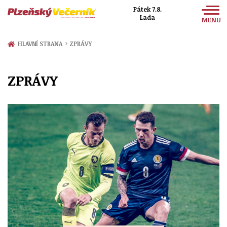
Pátek 7.8.
Lada
MENU
Zprávy
›
HLAVNÍ STRANA
ZPRÁVY
Sport
ZPRÁVY
Kultura
Společnost