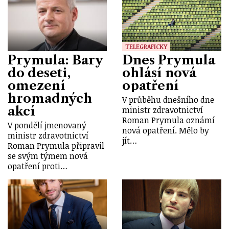
TELEGRAFICKY
Prymula: Bary
Dnes Prymula
do deseti,
ohlásí nová
omezení
opatření
hromadných
V průběhu dnešního dne
akcí
ministr zdravotnictví
Roman Prymula oznámí
V pondělí jmenovaný
nová opatření. Mělo by
ministr zdravotnictví
jít…
Roman Prymula připravil
se svým týmem nová
opatření proti…