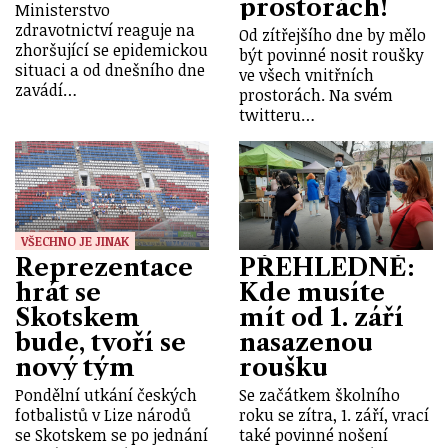
prostorách!
Ministerstvo
zdravotnictví reaguje na
Od zítřejšího dne by mělo
zhoršující se epidemickou
být povinné nosit roušky
situaci a od dnešního dne
ve všech vnitřních
zavádí…
prostorách. Na svém
twitteru…
VŠECHNO JE JINAK
Reprezentace
PŘEHLEDNĚ:
hrát se
Kde musíte
Skotskem
mít od 1. září
bude, tvoří se
nasazenou
nový tým
roušku
Pondělní utkání českých
Se začátkem školního
fotbalistů v Lize národů
roku se zítra, 1. září, vrací
se Skotskem se po jednání
také povinné nošení