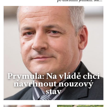
Prymula: Na vládě chci
navrhnout nouzový
stav