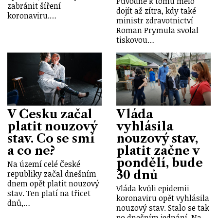
Původně k tomu mělo
zabránit šíření
dojít až zítra, kdy také
koronaviru.…
ministr zdravotnictví
Roman Prymula svolal
tiskovou…
V Česku začal
Vláda
platit nouzový
vyhlásila
stav. Co se smí
nouzový stav,
a co ne?
platit začne v
pondělí, bude
Na území celé České
30 dnů
republiky začal dnešním
dnem opět platit nouzový
Vláda kvůli epidemii
stav. Ten platí na třicet
koronaviru opět vyhlásila
dnů,…
nouzový stav. Stalo se tak
po dnešním jednání. Na…