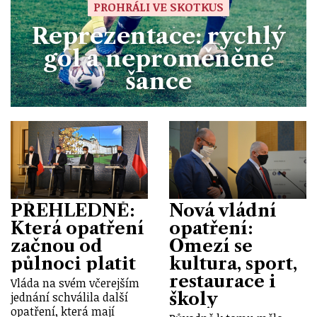
PROHRÁLI VE SKOTKUS
Reprezentace: rychlý
gól a neproměněné
šance
PŘEHLEDNĚ:
Nová vládní
Která opatření
opatření:
začnou od
Omezí se
půlnoci platit
kultura, sport,
restaurace i
Vláda na svém včerejším
školy
jednání schválila další
opatření, která mají