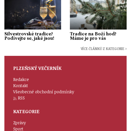
Silvestrovské tradice?
Tradice na Boží hod?
Podívejte se, jaké jsou!
Máme je pro vás
VÍCE ČLÁNKŮ Z KATEGORIE ›
PLZEŇSKÝ VEČERNÍK
Redakce
Kontakt
Všeobecné obchodní podmínky
RSS
KATEGORIE
Zprávy
Sport