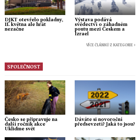
DJKT otevřelo pokladny,
Výstava podává
11. května ale hrát
svědectví o záhadném
nezačne
poutu mezi Českem a
Izrael
VÍCE ČLÁNKŮ Z KATEGORIE ›
SPOLEČNOST
Česko se připravuje na
Dáváte si novoroční
další ročník akce
předsevzetí? Jaká to jsou?
Ukliďme svět