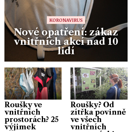
KORONAVIRUS
Nové opatření: zákaz
vnitřních akcí nad 10
lidí
Roušky ve
Roušky? Od
vnitřních
zítřka povinně
prostorách? 25
ve všech
výjimek
vnitřních