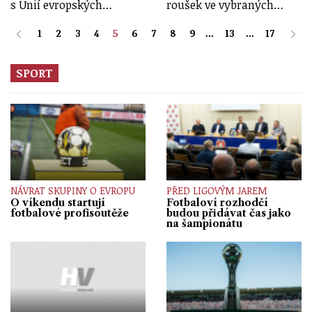
s Unií evropských…
roušek ve vybraných…
1
2
3
4
5
6
7
8
9
...
13
...
17
SPORT
NÁVRAT SKUPINY O EVROPU
PŘED LIGOVÝM JAREM
O víkendu startují
Fotbaloví rozhodčí
fotbalové profisoutěže
budou přidávat čas jako
na šampionátu