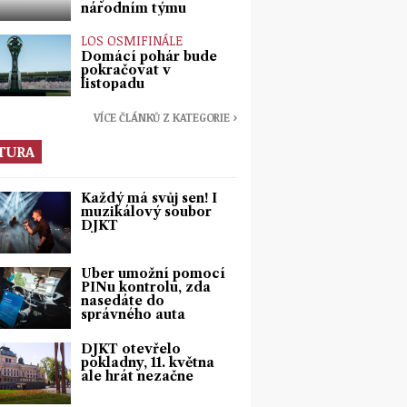
národním týmu
LOS OSMIFINÁLE
Domácí pohár bude
pokračovat v
listopadu
VÍCE ČLÁNKŮ Z KATEGORIE ›
TURA
Každý má svůj sen! I
muzikálový soubor
DJKT
Uber umožní pomocí
PINu kontrolu, zda
nasedáte do
správného auta
DJKT otevřelo
pokladny, 11. května
ale hrát nezačne