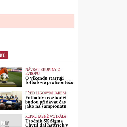
RT
NÁVRAT SKUPINY O
EVROPU
O víkendu startují
fotbalové profisoutěže
PŘED LIGOVÝM JAREM
Fotbaloví rozhodčí
budou přidávat čas
jako na šampionátu
REPRE JASNĚ VYHRÁLA
Útočník SK Sigma
Chytil dal hattrick v