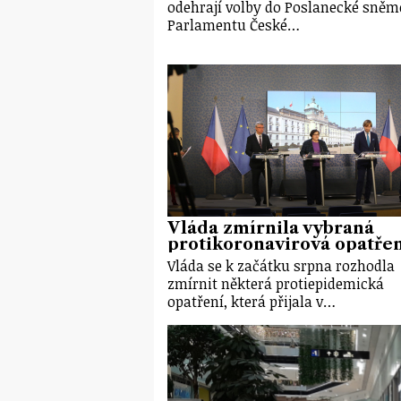
odehrají volby do Poslanecké sně
Parlamentu České…
Vláda zmírnila vybraná
protikoronavirová opatře
Vláda se k začátku srpna rozhodla
zmírnit některá protiepidemická
opatření, která přijala v…