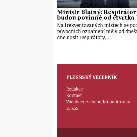
Ministr Blatný: Respirátor
budou povinné od čtvrtka
Na frekventovaných místech se po
původních oznámení měly od dneš
dne nosit respirátory,…
PLZEŇSKÝ VEČERNÍK
Redakce
Kontakt
Všeobecné obchodní podmínky
RSS