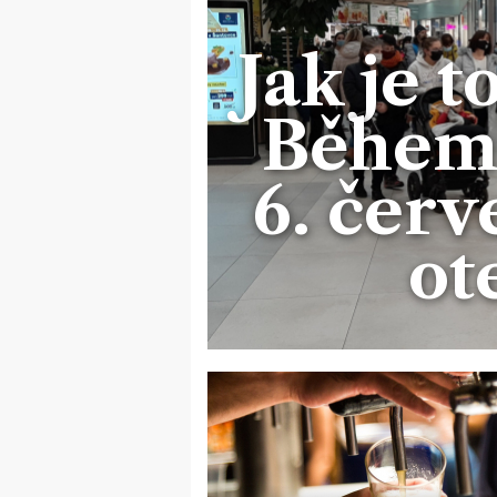
Jak je t
Během 
6. čer
ot