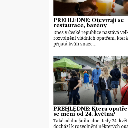
PŘEHLEDNĚ: Otevírají se
restaurace, bazény
Dnes v České republice nastává vel
rozvolnění vládních opatření, která
přijatá kvůli snaze…
PŘEHLEDNĚ: Která opatře
se mění od 24. května?
Také od dnešního dne, tedy 24. květ
dochází k rozvolnění některých op