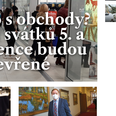
o s obchody?
svátků 5. a
vence budou
evřené