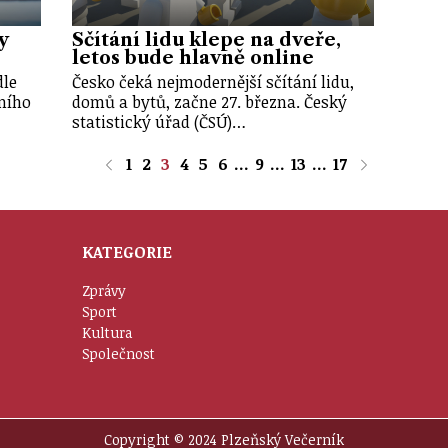
y
Sčítání lidu klepe na dveře,
letos bude hlavně online
dle
Česko čeká nejmodernější sčítání lidu,
ního
domů a bytů, začne 27. března. Český
statistický úřad (ČSÚ)…
1
2
3
4
5
6
...
9
...
13
...
17
KATEGORIE
Zprávy
Sport
Kultura
Společnost
Copyright © 2024 Plzeňský Večerník