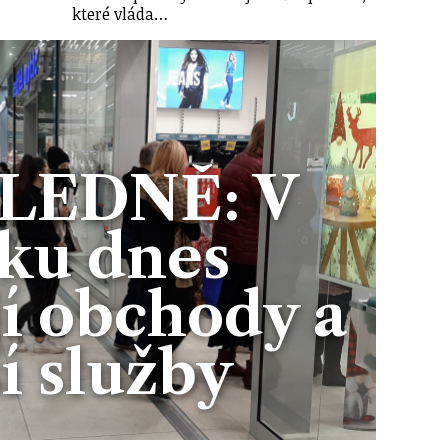
které vláda…
LEDNĚ: V
ku dnes
jí obchody a
í služby