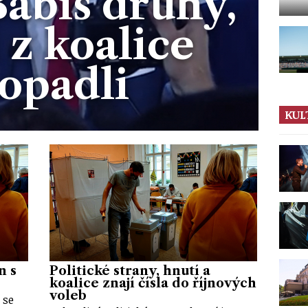
Babiš druhý,
i z koalice
opadli
KUL
n s
Politické strany, hnutí a
koalice znají čísla do říjnových
voleb
 se