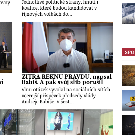
Jednotlivé politické strany, hnutí i
movny
koalice, které budou kandidovat v
říjnových volbách do…
SPO
ZÍTRA ŘEKNU PRAVDU, napsal
ní
Babiš. A pak svůj slib porušil
Vlnu otázek vyvolal na sociálních sítích
včerejší příspěvek předsedy vlády
Andreje Babiše. V šest…