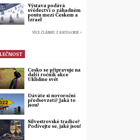
Výstava podává
svědectví o záhadném
poutu mezi Českem a
Izrael
VÍCE ČLÁNKŮ Z KATEGORIE ›
LEČNOST
Česko se připravuje na
další ročník akce
Ukliďme svět
Dáváte si novoroční
předsevzetí? Jaká to
jsou?
Silvestrovské tradice?
Podívejte se, jaké jsou!