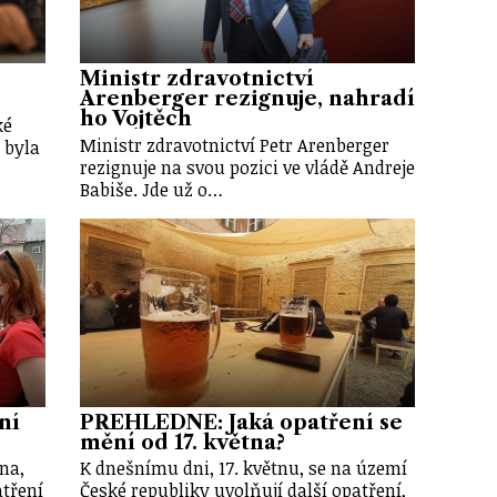
Ministr zdravotnictví
Arenberger rezignuje, nahradí
ho Vojtěch
ké
Ministr zdravotnictví Petr Arenberger
 byla
rezignuje na svou pozici ve vládě Andreje
Babiše. Jde už o…
ní
PŘEHLEDNĚ: Jaká opatření se
mění od 17. května?
na,
K dnešnímu dni, 17. květnu, se na území
atření
České republiky uvolňují další opatření,