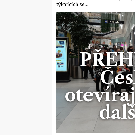
týkajících se…
PŘEH
Čes
otevíra
dalš