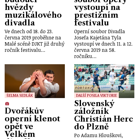
hvězdy
vystoupí na
muzikálového
prestižním
divadla
festivalu
Ve dnech od 18. do 23.
Operní soubor Divadla
června 2019 proběhne na
Josefa Kajetána Tyla
Malé scéně DJKT již druhý
vystoupí ve dnech 11. a 12.
ročník festivalu…
června 2019 na 58.
ročníku…
ŠELMA SEDLÁK
DALŠÍ POSILA VIKTORIE
Slovenský
Dvořákův
záložník
operní klenot
Christián Herc
opět ve
do Plzně
Velkém
Po Adamu Hlouškovi,