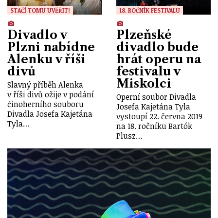
STAČÍ TOMU UVĚŘIT!
18. ROČNÍK FESTIVALU
Divadlo v
Plzeňské
Plzni nabídne
divadlo bude
Alenku v říši
hrát operu na
divů
festivalu v
Miskolci
Slavný příběh Alenka
v říši divů ožije v podání
Operní soubor Divadla
činoherního souboru
Josefa Kajetána Tyla
Divadla Josefa Kajetána
vystoupí 22. června 2019
Tyla…
na 18. ročníku Bartók
Plusz…