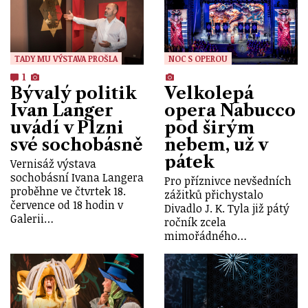
TADY MU VÝSTAVA PROŠLA
NOC S OPEROU
1
Bývalý politik
Velkolepá
Ivan Langer
opera Nabucco
uvádí v Plzni
pod širým
své sochobásně
nebem, už v
pátek
Vernisáž výstava
sochobásní Ivana Langera
Pro příznivce nevšedních
proběhne ve čtvrtek 18.
zážitků přichystalo
července od 18 hodin v
Divadlo J. K. Tyla již pátý
Galerii…
ročník zcela
mimořádného…