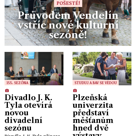
POŠESTÉ!
Průvodem Vendelín
vstříc nové kulturní
sezóně!
155. SEZÓNA
STUDUJ A BAV SE VĚDOU
Divadlo J. K.
Plzeňská
Tyla otevírá
univerzita
novou
představí
divadelní
měšťanům
sezónu
hned dvě
výstavy