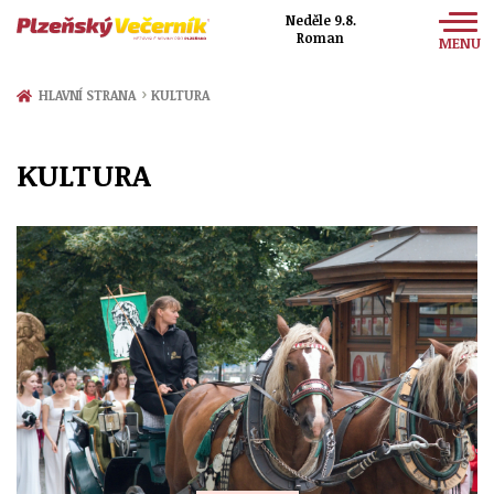
Neděle 9.8.
Roman
MENU
Zprávy
›
HLAVNÍ STRANA
KULTURA
Sport
KULTURA
Kultura
Společnost