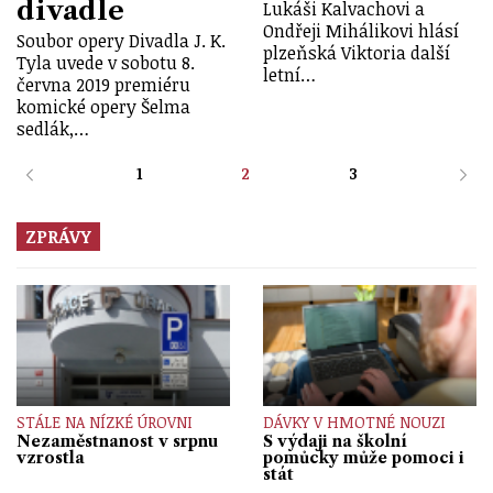
divadle
Lukáši Kalvachovi a
Ondřeji Mihálikovi hlásí
Soubor opery Divadla J. K.
plzeňská Viktoria další
Tyla uvede v sobotu 8.
letní…
června 2019 premiéru
komické opery Šelma
sedlák,…
1
2
3
ZPRÁVY
STÁLE NA NÍZKÉ ÚROVNI
DÁVKY V HMOTNÉ NOUZI
Nezaměstnanost v srpnu
S výdaji na školní
vzrostla
pomůcky může pomoci i
stát