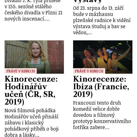
Divadlo J. K. Tyla přinese
v 155. sezóně stálého
Od 23. srpna do 13. září
českého divadla v Plzni 21
bude v mázhausu
nových inscenací.…
plzeňské radnice k vidění
výstava Studuj a bav se
vědou,…
PRÁVĚ V KINECH
PRÁVĚ V KINECH
Kinorecenze:
Kinorecenze:
Hodinářův
Ibiza (Francie,
učeň (ČR, SR,
2019)
2019)
Francouzi tento druh
komedií velice dobře
Nová filmová pohádka
dovedou a filmový
Hodinářův učeň přináší
prototyp konzervativního
zábavu i klasický
fotříka zabere…
pohádkový příběh o boji
dobra a lásky…