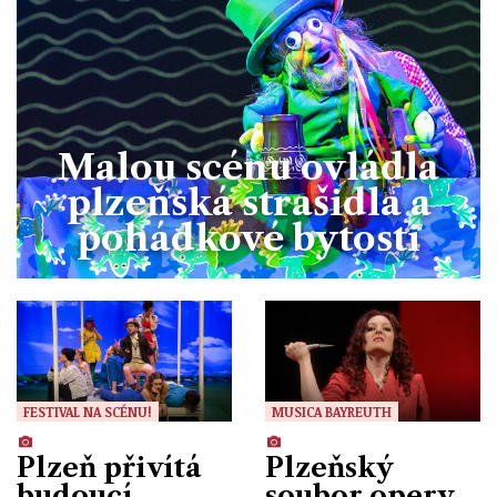
Malou scénu ovládla
plzeňská strašidla a
pohádkové bytosti
FESTIVAL NA SCÉNU!
MUSICA BAYREUTH
Plzeň přivítá
Plzeňský
budoucí
soubor opery