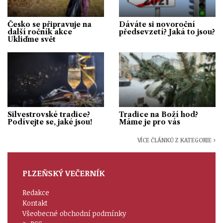
Česko se připravuje na
Dáváte si novoroční
další ročník akce
předsevzetí? Jaká to jsou?
Ukliďme svět
Silvestrovské tradice?
Tradice na Boží hod?
Podívejte se, jaké jsou!
Máme je pro vás
VÍCE ČLÁNKŮ Z KATEGORIE ›
PLZEŇSKÝ VEČERNÍK
Redakce
Kontakt
Všeobecné obchodní podmínky