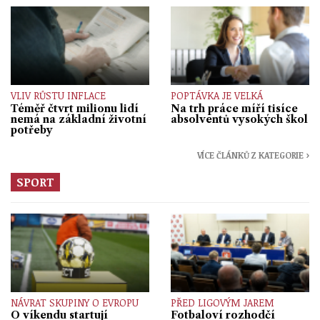
VLIV RŮSTU INFLACE
POPTÁVKA JE VELKÁ
Téměř čtvrt milionu lidí
Na trh práce míří tisíce
nemá na základní životní
absolventů vysokých škol
potřeby
VÍCE ČLÁNKŮ Z KATEGORIE ›
SPORT
NÁVRAT SKUPINY O EVROPU
PŘED LIGOVÝM JAREM
O víkendu startují
Fotbaloví rozhodčí